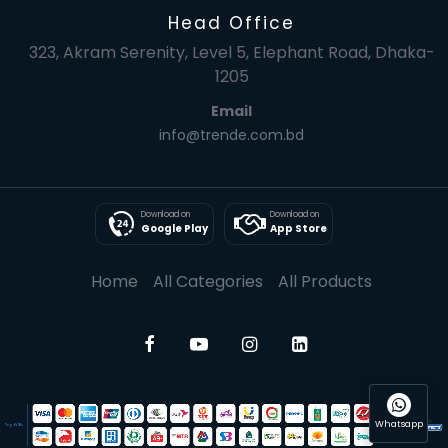
Head Office
323, Akram Serenity, Level 5, Elephant Road, Dhaka-
1205
Email
info@trende.com.bd
Download on
Download on
Google Play
App Store
Home
All Categories
All Products
Whatsapp