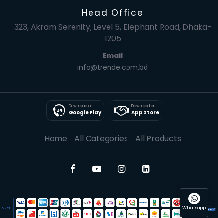
Head Office
323, Akram Serenity, Level 5, Elephant Road, Dhaka-
1205
Email
info@trende.com.bd
Download on
Download on
Google Play
App Store
Home
All Categories
All Products
Whatsapp