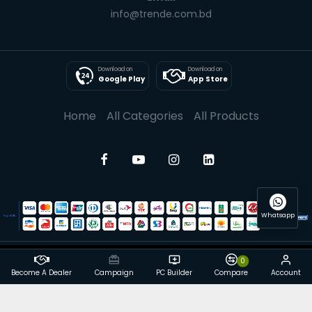
info@trende.com.bd
Download on
Download on
Google Play
App Store
Home
All Categories
All Products
Whatsapp
0
© 2025 Trende| All rights reserved
Become A Dealer
Campaign
PC Builder
Compare
Account
Powered By: Trende