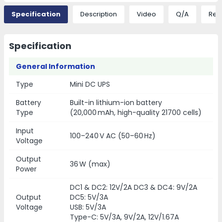
Specification
Description
Video
Q/A
Rev
Specification
General Information
Type
Mini DC UPS
Battery
Built-in lithium-ion battery
Type
(20,000 mAh, high-quality 21700 cells)
Input
100–240 V AC (50–60 Hz)
Voltage
Output
36 W (max)
Power
DC1 & DC2: 12V/2A DC3 & DC4: 9V/2A
Output
DC5: 5V/3A
Voltage
USB: 5V/3A
Type-C: 5V/3A, 9V/2A, 12V/1.67A