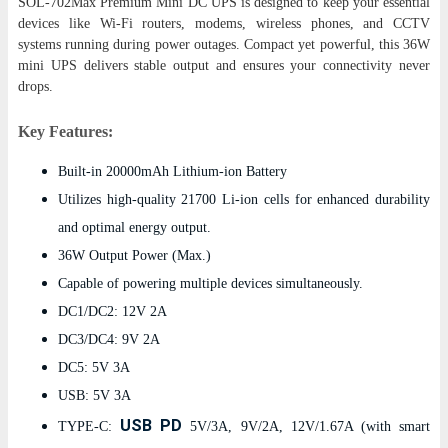
SOL-702Max Premium Mini DC UPS is designed to keep your essential
devices like Wi-Fi routers, modems, wireless phones, and CCTV
systems running during power outages. Compact yet powerful, this 36W
mini UPS delivers stable output and ensures your connectivity never
drops.
Key Features:
Built-in 20000mAh Lithium-ion Battery
Utilizes high-quality 21700 Li-ion cells for enhanced durability
and optimal energy output.
36W Output Power (Max.)
Capable of powering multiple devices simultaneously.
DC1/DC2: 12V 2A
DC3/DC4: 9V 2A
DC5:
5V 3A
USB: 5V 3A
USB PD
TYPE-C:
5V/3A, 9V/2A, 12V/1.67A (with smart