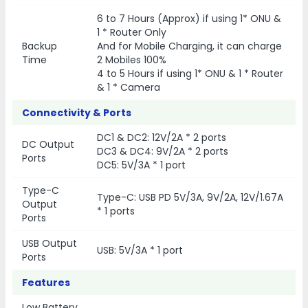
6 to 7 Hours (Approx) if using 1* ONU &
1 * Router Only
Backup
And for Mobile Charging, it can charge
Time
2 Mobiles 100%
4 to 5 Hours if using 1* ONU & 1 * Router
& 1 * Camera
Connectivity & Ports
DC1 & DC2: 12V/2A * 2 ports
DC Output
DC3 & DC4: 9V/2A * 2 ports
Ports
DC5: 5V/3A * 1 port
Type-C
Type-C: USB PD 5V/3A, 9V/2A, 12V/1.67A
Output
* 1 ports
Ports
USB Output
USB: 5V/3A * 1 port
Ports
Features
Low Battery