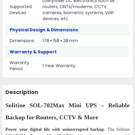
Low‑power DC electronics such as
Supported
routers, ONTs/modems, CCTV
Devices
cameras, biometric systems, VoIP
devices, etc.
Physical Design & Dimensions
Dimensions
178 × 158 × 38 mm
Warranty & Support
Warranty
1 Year Warranty
Period
Description
Solitine SOL-702Max Mini UPS – Reliable
Backup for Routers, CCTV & More
Power your digital life with uninterrupted backup.
The Solitine