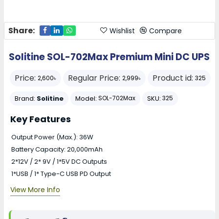
Share:
Wishlist
Compare
Solitine SOL-702Max Premium Mini DC UPS
Price:
Regular Price:
Product id:
2,600৳
2,999৳
325
Brand:
Solitine
Model:
SKU:
SOL-702Max
325
Key Features
Output Power (Max.): 36W
Battery Capacity: 20,000mAh
2*12V / 2* 9V / 1*5V DC Outputs
1*USB / 1* Type-C USB PD Output
View More Info